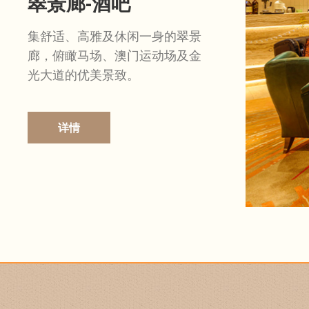
翠景廊-酒吧
集舒适、高雅及休闲一身的翠景
廊，俯瞰马场、澳门运动场及金
光大道的优美景致。
详情