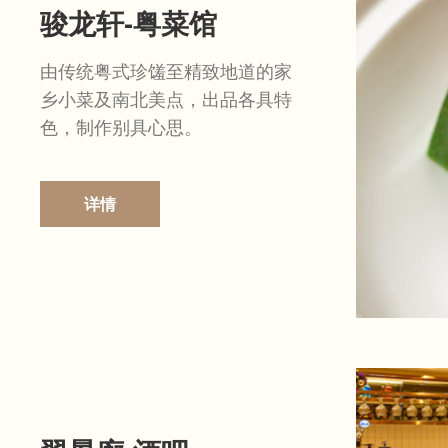
骏龙轩-粤菜馆
由传统粤式珍馐至精致地道的家
乡小菜及南北美点，出品各具特
色，制作别具心思。
详情