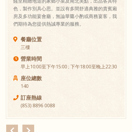
饈至精緻地道的家鄉小菜及南北美點，出品各具特
色，製作別具心思。並設有多間舒適典雅的貴賓廂
房及多功能宴會廳，無論華筵小酌或商務宴客，我
們期待為您提供熱誠專業的服務。
餐廳位置
三樓
營業時間
早上10:00至下午15:00 ; 下午18:00至晚上22:30
座位總數
140
訂座熱線
(853) 8896 0088