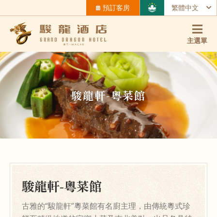
預訂客房
繁體中文
主選單
駿龍軒-粵菜館
駿龍軒-粵菜館
古雅的“駿龍軒”粵菜館有名廚主理，由傳統粵式珍