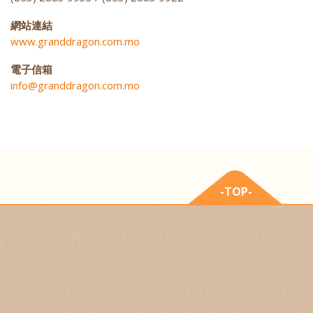
網站連結
www.granddragon.com.mo
電子信箱
info@granddragon.com.mo
-TOP-